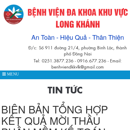
BỆNH VIỆN ĐA KHOA KHU VỰC
LONG KHÁNH
An Toàn - Hiệu Quả - Thân Thiện
Đ/c: Số 911 đường 21/4, phường Bình Lộc, thành
phố Đồng Nai
Tel: 0251.3877.236 - 0916.677.236 - Email:
benhviendkkvlk@gmail.com
MENU
TIN TỨC
BIÊN BẢN TỔNG HỢP
KẾT QUẢ MỜI THẦU