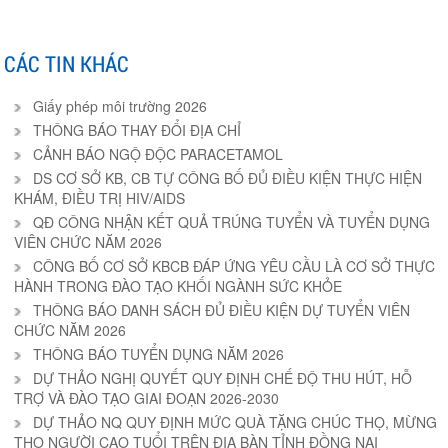
CÁC TIN KHÁC
Giấy phép môi trường 2026
THÔNG BÁO THAY ĐỔI ĐỊA CHỈ
CẢNH BÁO NGỘ ĐỘC PARACETAMOL
DS CƠ SỞ KB, CB TỰ CÔNG BỐ ĐỦ ĐIỀU KIỆN THỰC HIỆN
KHÁM, ĐIỀU TRỊ HIV/AIDS
QĐ CÔNG NHẬN KẾT QUẢ TRÚNG TUYỂN VÀ TUYỂN DỤNG
VIÊN CHỨC NĂM 2026
CÔNG BỐ CƠ SỞ KBCB ĐÁP ỨNG YÊU CẦU LÀ CƠ SỞ THỰC
HÀNH TRONG ĐÀO TẠO KHỐI NGÀNH SỨC KHỎE
THÔNG BÁO DANH SÁCH ĐỦ ĐIỀU KIỆN DỰ TUYỂN VIÊN
CHỨC NĂM 2026
THÔNG BÁO TUYỂN DỤNG NĂM 2026
DỰ THẢO NGHỊ QUYẾT QUY ĐỊNH CHẾ ĐỘ THU HÚT, HỖ
TRỢ VÀ ĐÀO TẠO GIAI ĐOẠN 2026-2030
DỰ THẢO NQ QUY ĐỊNH MỨC QUÀ TẶNG CHÚC THỌ, MỪNG
THỌ NGƯỜI CAO TUỔI TRÊN ĐỊA BÀN TỈNH ĐỒNG NAI