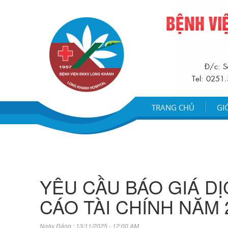
BỆNH VI
Đ/c: S
Tel: 0251
TRANG CHỦ
GI
YÊU CẦU BÁO GIÁ D
CÁO TÀI CHÍNH NĂM 
Ngày Đăng : 13/11/2025 - 12:00 AM