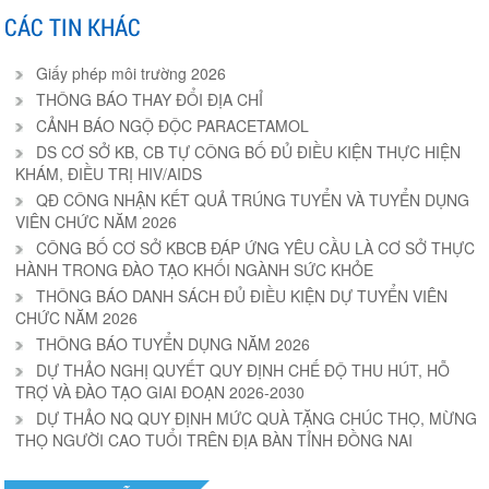
CÁC TIN KHÁC
Giấy phép môi trường 2026
THÔNG BÁO THAY ĐỔI ĐỊA CHỈ
CẢNH BÁO NGỘ ĐỘC PARACETAMOL
DS CƠ SỞ KB, CB TỰ CÔNG BỐ ĐỦ ĐIỀU KIỆN THỰC HIỆN
KHÁM, ĐIỀU TRỊ HIV/AIDS
QĐ CÔNG NHẬN KẾT QUẢ TRÚNG TUYỂN VÀ TUYỂN DỤNG
VIÊN CHỨC NĂM 2026
CÔNG BỐ CƠ SỞ KBCB ĐÁP ỨNG YÊU CẦU LÀ CƠ SỞ THỰC
HÀNH TRONG ĐÀO TẠO KHỐI NGÀNH SỨC KHỎE
THÔNG BÁO DANH SÁCH ĐỦ ĐIỀU KIỆN DỰ TUYỂN VIÊN
CHỨC NĂM 2026
THÔNG BÁO TUYỂN DỤNG NĂM 2026
DỰ THẢO NGHỊ QUYẾT QUY ĐỊNH CHẾ ĐỘ THU HÚT, HỖ
TRỢ VÀ ĐÀO TẠO GIAI ĐOẠN 2026-2030
DỰ THẢO NQ QUY ĐỊNH MỨC QUÀ TẶNG CHÚC THỌ, MỪNG
THỌ NGƯỜI CAO TUỔI TRÊN ĐỊA BÀN TỈNH ĐỒNG NAI