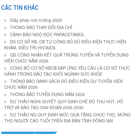
CÁC TIN KHÁC
Giấy phép môi trường 2026
THÔNG BÁO THAY ĐỔI ĐỊA CHỈ
CẢNH BÁO NGỘ ĐỘC PARACETAMOL
DS CƠ SỞ KB, CB TỰ CÔNG BỐ ĐỦ ĐIỀU KIỆN THỰC HIỆN
KHÁM, ĐIỀU TRỊ HIV/AIDS
QĐ CÔNG NHẬN KẾT QUẢ TRÚNG TUYỂN VÀ TUYỂN DỤNG
VIÊN CHỨC NĂM 2026
CÔNG BỐ CƠ SỞ KBCB ĐÁP ỨNG YÊU CẦU LÀ CƠ SỞ THỰC
HÀNH TRONG ĐÀO TẠO KHỐI NGÀNH SỨC KHỎE
THÔNG BÁO DANH SÁCH ĐỦ ĐIỀU KIỆN DỰ TUYỂN VIÊN
CHỨC NĂM 2026
THÔNG BÁO TUYỂN DỤNG NĂM 2026
DỰ THẢO NGHỊ QUYẾT QUY ĐỊNH CHẾ ĐỘ THU HÚT, HỖ
TRỢ VÀ ĐÀO TẠO GIAI ĐOẠN 2026-2030
DỰ THẢO NQ QUY ĐỊNH MỨC QUÀ TẶNG CHÚC THỌ, MỪNG
THỌ NGƯỜI CAO TUỔI TRÊN ĐỊA BÀN TỈNH ĐỒNG NAI