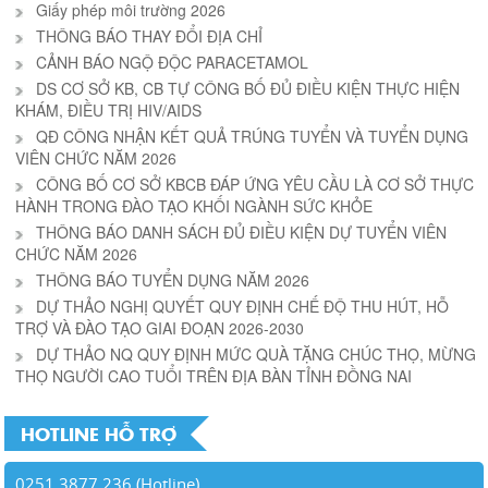
Giấy phép môi trường 2026
THÔNG BÁO THAY ĐỔI ĐỊA CHỈ
CẢNH BÁO NGỘ ĐỘC PARACETAMOL
DS CƠ SỞ KB, CB TỰ CÔNG BỐ ĐỦ ĐIỀU KIỆN THỰC HIỆN
KHÁM, ĐIỀU TRỊ HIV/AIDS
QĐ CÔNG NHẬN KẾT QUẢ TRÚNG TUYỂN VÀ TUYỂN DỤNG
VIÊN CHỨC NĂM 2026
CÔNG BỐ CƠ SỞ KBCB ĐÁP ỨNG YÊU CẦU LÀ CƠ SỞ THỰC
HÀNH TRONG ĐÀO TẠO KHỐI NGÀNH SỨC KHỎE
THÔNG BÁO DANH SÁCH ĐỦ ĐIỀU KIỆN DỰ TUYỂN VIÊN
CHỨC NĂM 2026
THÔNG BÁO TUYỂN DỤNG NĂM 2026
DỰ THẢO NGHỊ QUYẾT QUY ĐỊNH CHẾ ĐỘ THU HÚT, HỖ
TRỢ VÀ ĐÀO TẠO GIAI ĐOẠN 2026-2030
DỰ THẢO NQ QUY ĐỊNH MỨC QUÀ TẶNG CHÚC THỌ, MỪNG
THỌ NGƯỜI CAO TUỔI TRÊN ĐỊA BÀN TỈNH ĐỒNG NAI
HOTLINE HỖ TRỢ
0251.3877.236 (Hotline)