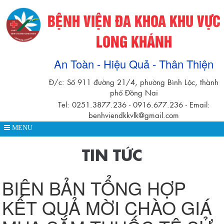
BỆNH VIỆN ĐA KHOA KHU VỰC
LONG KHÁNH
An Toàn - Hiệu Quả - Thân Thiện
Đ/c: Số 911 đường 21/4, phường Bình Lộc, thành
phố Đồng Nai
Tel: 0251.3877.236 - 0916.677.236 - Email:
benhviendkkvlk@gmail.com
MENU
TIN TỨC
BIÊN BẢN TỔNG HỢP
KẾT QUẢ MỜI CHÀO GIÁ