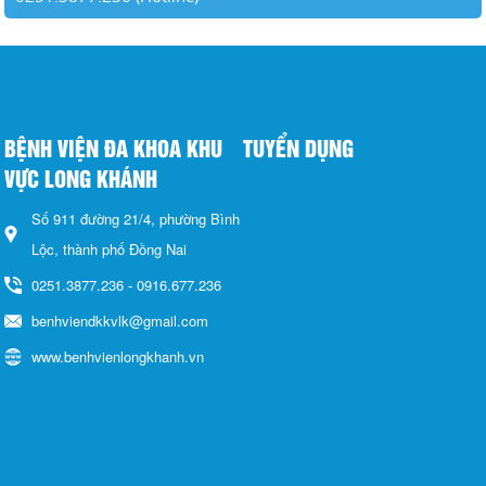
BỆNH VIỆN ĐA KHOA KHU
TUYỂN DỤNG
VỰC LONG KHÁNH
Số 911 đường 21/4, phường Bình
Lộc, thành phố Đồng Nai
0251.3877.236 - 0916.677.236
benhviendkkvlk@gmail.com
www.benhvienlongkhanh.vn