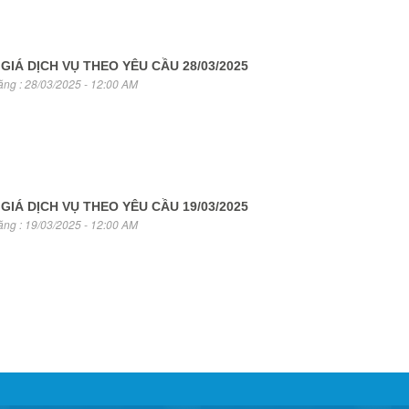
GIÁ DỊCH VỤ THEO YÊU CẦU 28/03/2025
ng : 28/03/2025 - 12:00 AM
GIÁ DỊCH VỤ THEO YÊU CẦU 19/03/2025
ng : 19/03/2025 - 12:00 AM