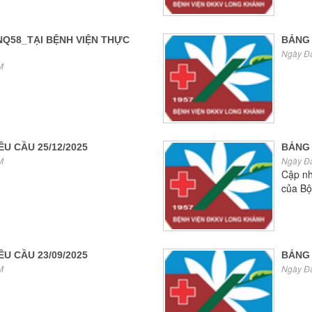
NQ58_TẠI BỆNH VIỆN THỰC
BẢNG 
Ngày Đă
M
U CẦU 25/12/2025
BẢNG 
M
Ngày Đă
Cập nh
của Bộ
U CẦU 23/09/2025
BẢNG 
M
Ngày Đă