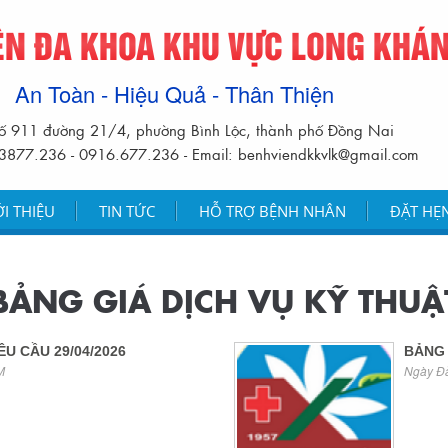
ỆN ĐA KHOA KHU VỰC LONG KHÁ
An Toàn - Hiệu Quả - Thân Thiện
ố 911 đường 21/4, phường Bình Lộc, thành phố Đồng Nai
.3877.236 - 0916.677.236 - Email: benhviendkkvlk@gmail.com
ỚI THIỆU
TIN TỨC
HỖ TRỢ BỆNH NHÂN
ĐẶT HẸ
BẢNG GIÁ DỊCH VỤ KỸ THUẬ
U CẦU 29/04/2026
BẢNG 
M
Ngày Đă