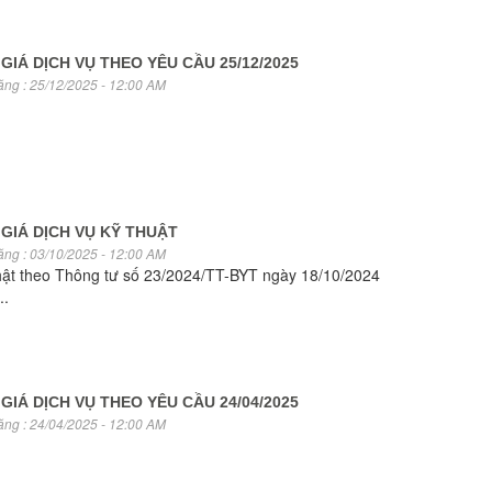
GIÁ DỊCH VỤ THEO YÊU CẦU 25/12/2025
ng : 25/12/2025 - 12:00 AM
GIÁ DỊCH VỤ KỸ THUẬT
ng : 03/10/2025 - 12:00 AM
ật theo Thông tư số 23/2024/TT-BYT ngày 18/10/2024
..
GIÁ DỊCH VỤ THEO YÊU CẦU 24/04/2025
ng : 24/04/2025 - 12:00 AM