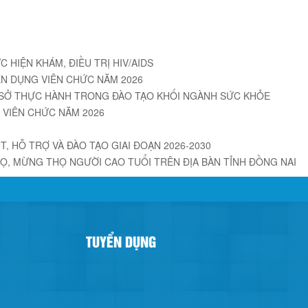
 HIỆN KHÁM, ĐIỀU TRỊ HIV/AIDS
N DỤNG VIÊN CHỨC NĂM 2026
 SỞ THỰC HÀNH TRONG ĐÀO TẠO KHỐI NGÀNH SỨC KHỎE
 VIÊN CHỨC NĂM 2026
, HỖ TRỢ VÀ ĐÀO TẠO GIAI ĐOẠN 2026-2030
, MỪNG THỌ NGƯỜI CAO TUỔI TRÊN ĐỊA BÀN TỈNH ĐỒNG NAI
TUYỂN DỤNG