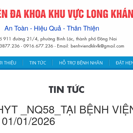
ỆN ĐA KHOA KHU VỰC LONG KHÁ
An Toàn - Hiệu Quả - Thân Thiện
ố 911 đường 21/4, phường Bình Lộc, thành phố Đồng Nai
.3877.236 - 0916.677.236 - Email: benhviendkkvlk@gmail.com
ỚI THIỆU
TIN TỨC
HỖ TRỢ BỆNH NHÂN
ĐẶT HẸ
TIN TỨC
HYT _NQ58_TẠI BỆNH VIỆ
01/01/2026