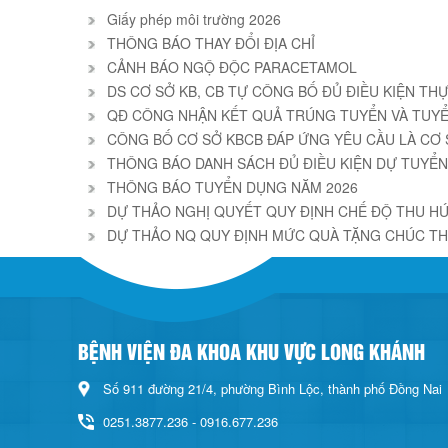
Giấy phép môi trường 2026
THÔNG BÁO THAY ĐỔI ĐỊA CHỈ
CẢNH BÁO NGỘ ĐỘC PARACETAMOL
DS CƠ SỞ KB, CB TỰ CÔNG BỐ ĐỦ ĐIỀU KIỆN THỰC
QĐ CÔNG NHẬN KẾT QUẢ TRÚNG TUYỂN VÀ TUYỂ
CÔNG BỐ CƠ SỞ KBCB ĐÁP ỨNG YÊU CẦU LÀ CƠ
THÔNG BÁO DANH SÁCH ĐỦ ĐIỀU KIỆN DỰ TUYỂN
THÔNG BÁO TUYỂN DỤNG NĂM 2026
DỰ THẢO NGHỊ QUYẾT QUY ĐỊNH CHẾ ĐỘ THU HÚT
DỰ THẢO NQ QUY ĐỊNH MỨC QUÀ TẶNG CHÚC THỌ
BỆNH VIỆN ĐA KHOA KHU VỰC LONG KHÁNH
Số 911 đường 21/4, phường Bình Lộc, thành phố Đồng Nai
0251.3877.236 - 0916.677.236