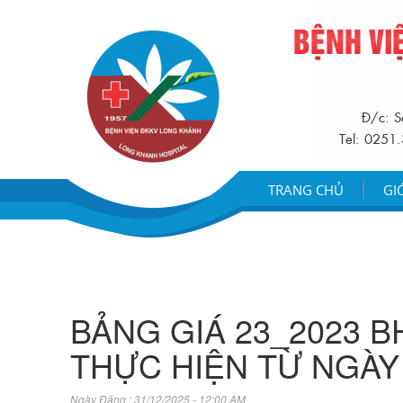
BỆNH VI
Đ/c: S
Tel: 0251
TRANG CHỦ
GI
BẢNG GIÁ 23_2023 B
THỰC HIỆN TỪ NGÀY 
Ngày Đăng : 31/12/2025 - 12:00 AM