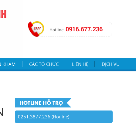
NH
0916.677.236
Hotline:
N KHÁM
CÁC TỔ CHỨC
LIÊN HỆ
DỊCH VỤ
HOTLINE HỖ TRỢ
N
0251.3877.236 (Hotline)