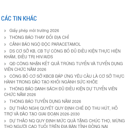
CÁC TIN KHÁC
Giấy phép môi trường 2026
THÔNG BÁO THAY ĐỔI ĐỊA CHỈ
CẢNH BÁO NGỘ ĐỘC PARACETAMOL
DS CƠ SỞ KB, CB TỰ CÔNG BỐ ĐỦ ĐIỀU KIỆN THỰC HIỆN
KHÁM, ĐIỀU TRỊ HIV/AIDS
QĐ CÔNG NHẬN KẾT QUẢ TRÚNG TUYỂN VÀ TUYỂN DỤNG
VIÊN CHỨC NĂM 2026
CÔNG BỐ CƠ SỞ KBCB ĐÁP ỨNG YÊU CẦU LÀ CƠ SỞ THỰC
HÀNH TRONG ĐÀO TẠO KHỐI NGÀNH SỨC KHỎE
THÔNG BÁO DANH SÁCH ĐỦ ĐIỀU KIỆN DỰ TUYỂN VIÊN
CHỨC NĂM 2026
THÔNG BÁO TUYỂN DỤNG NĂM 2026
DỰ THẢO NGHỊ QUYẾT QUY ĐỊNH CHẾ ĐỘ THU HÚT, HỖ
TRỢ VÀ ĐÀO TẠO GIAI ĐOẠN 2026-2030
DỰ THẢO NQ QUY ĐỊNH MỨC QUÀ TẶNG CHÚC THỌ, MỪNG
THỌ NGƯỜI CAO TUỔI TRÊN ĐỊA BÀN TỈNH ĐỒNG NAI