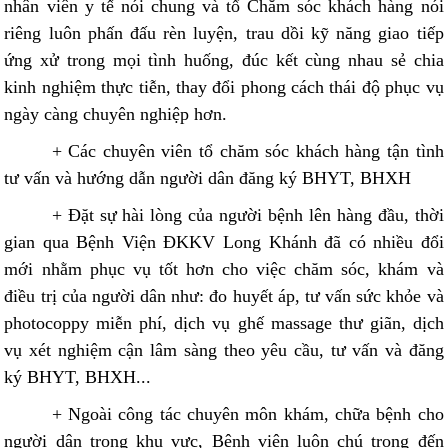
nhân viên y tế nói chung và tổ Chăm sóc khách hàng nói
riêng luôn phấn đấu rèn luyện, trau dồi kỹ năng giao tiếp
ứng xử trong mọi tình huống, đúc kết cùng nhau sẻ chia
kinh nghiệm thực tiễn, thay đổi phong cách thái độ phục vụ
ngày càng chuyên nghiệp hơn.
+ Các chuyên viên tổ chăm sóc khách hàng tận tình
tư vấn và hướng dẫn người dân đăng ký BHYT, BHXH
+ Đặt sự hài lòng của người bệnh lên hàng đầu, thời
gian qua Bệnh Viện ĐKKV Long Khánh đã có nhiều đổi
mới nhằm phục vụ tốt hơn cho việc chăm sóc, khám và
điều trị của người dân như: đo huyết áp, tư vấn sức khỏe và
photocoppy miễn phí, dịch vụ ghế massage thư giãn, dịch
vụ xét nghiệm cận lâm sàng theo yêu cầu, tư vấn và đăng
ký BHYT, BHXH...
+ Ngoài công tác chuyên môn khám, chữa bệnh cho
người dân trong khu vực, Bệnh viện luôn chú trọng đến