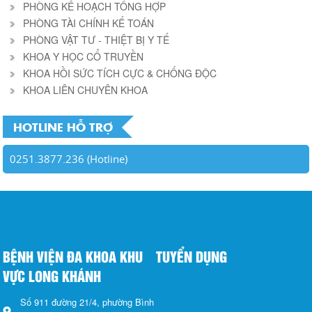
PHÒNG KẾ HOẠCH TỔNG HỢP
PHÒNG TÀI CHÍNH KẾ TOÁN
PHÒNG VẬT TƯ - THIỆT BỊ Y TẾ
KHOA Y HỌC CỔ TRUYỀN
KHOA HỒI SỨC TÍCH CỰC & CHỐNG ĐỘC
KHOA LIÊN CHUYÊN KHOA
HOTLINE HỖ TRỢ
0251.3877.236 (Hotline)
BỆNH VIỆN ĐA KHOA KHU
TUYỂN DỤNG
VỰC LONG KHÁNH
Số 911 đường 21/4, phường Bình