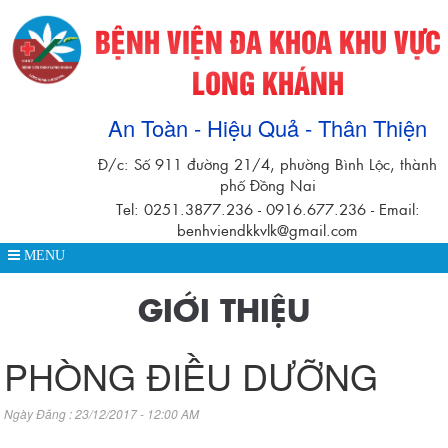
BỆNH VIỆN ĐA KHOA KHU VỰC
LONG KHÁNH
An Toàn - Hiệu Quả - Thân Thiện
Đ/c: Số 911 đường 21/4, phường Bình Lộc, thành
phố Đồng Nai
Tel: 0251.3877.236 - 0916.677.236 - Email:
benhviendkkvlk@gmail.com
MENU
GIỚI THIỆU
PHÒNG ĐIỀU DƯỠNG
Ngày Đăng : 23/12/2017 - 12:00 AM