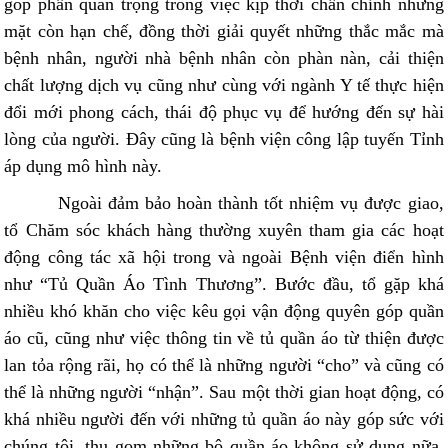
góp phần quan trọng trong việc kịp thời chấn chỉnh những
mặt còn hạn chế, đồng thời giải quyết những thắc mắc mà
bệnh nhân, người nhà bệnh nhân còn phàn nàn, cải thiện
chất lượng dịch vụ cũng như cùng với ngành Y tế thực hiện
đổi mới phong cách, thái độ phục vụ để hướng đến sự hài
lòng của người. Đây cũng là bệnh viện công lập tuyến Tỉnh
áp dụng mô hình này.
Ngoài đảm bảo hoàn thành tốt nhiệm vụ được giao,
tổ Chăm sóc khách hàng thường xuyên tham gia các hoạt
động công tác xã hội trong và ngoài Bệnh viện điển hình
như “Tủ Quần Áo Tình Thương”. Bước đầu, tổ gặp khá
nhiều khó khăn cho việc kêu gọi vận động quyên góp quần
áo cũ, cũng như việc thông tin về tủ quần áo từ thiện được
lan tỏa rộng rãi, họ có thể là những người “cho” và cũng có
thể là những người “nhận”. Sau một thời gian hoạt động, có
khá nhiều người đến với những tủ quần áo này góp sức với
chúng tôi, thu gom những bộ quần áo không sử dụng nữa,