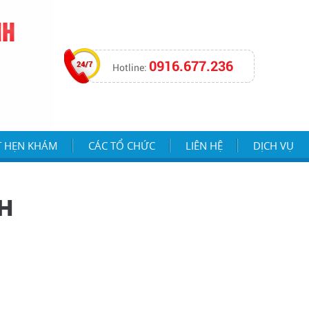
NH
0916.677.236
Hotline:
T HẸN KHÁM
CÁC TỔ CHỨC
LIÊN HỆ
DỊCH VỤ
H