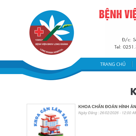
BỆNH VI
Đ/c: S
Tel: 0251
TRANG CHỦ
KHOA CHẨN ĐOÁN HÌNH Ả
Ngày Đăng : 26/02/2026 - 12:00 A