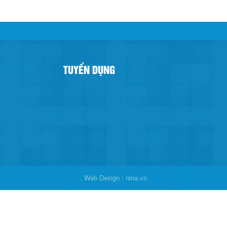
TUYỂN DỤNG
. Web Design : nina.vn