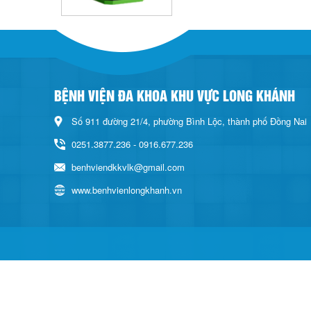
BỆNH VIỆN ĐA KHOA KHU VỰC LONG KHÁNH
Số 911 đường 21/4, phường Bình Lộc, thành phố Đồng Nai
0251.3877.236 - 0916.677.236
benhviendkkvlk@gmail.com
www.benhvienlongkhanh.vn