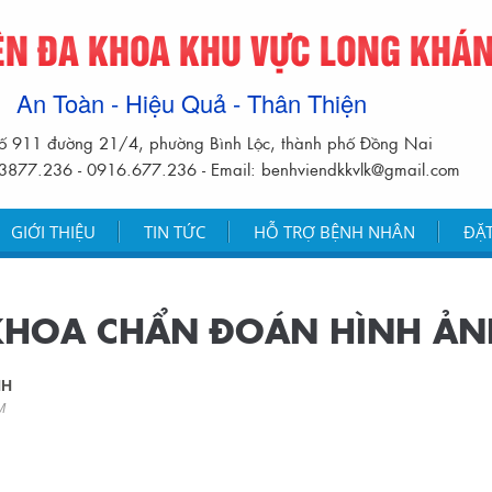
ỆN ĐA KHOA KHU VỰC LONG KHÁ
An Toàn - Hiệu Quả - Thân Thiện
ố 911 đường 21/4, phường Bình Lộc, thành phố Đồng Nai
.3877.236 - 0916.677.236 - Email: benhviendkkvlk@gmail.com
GIỚI THIỆU
TIN TỨC
HỖ TRỢ BỆNH NHÂN
ĐẶ
KHOA CHẨN ĐOÁN HÌNH ẢN
NH
M