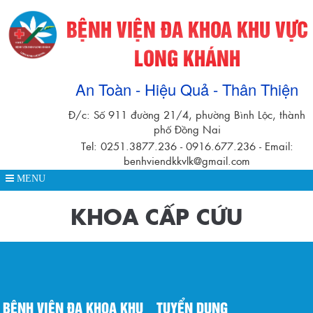
BỆNH VIỆN ĐA KHOA KHU VỰC
LONG KHÁNH
An Toàn - Hiệu Quả - Thân Thiện
Đ/c: Số 911 đường 21/4, phường Bình Lộc, thành
phố Đồng Nai
Tel: 0251.3877.236 - 0916.677.236 - Email:
benhviendkkvlk@gmail.com
MENU
KHOA CẤP CỨU
BỆNH VIỆN ĐA KHOA KHU
TUYỂN DỤNG