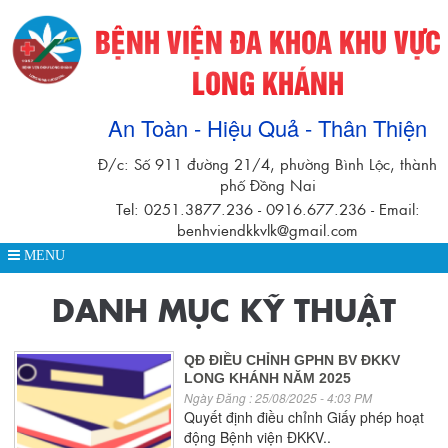
BỆNH VIỆN ĐA KHOA KHU VỰC
LONG KHÁNH
An Toàn - Hiệu Quả - Thân Thiện
Đ/c: Số 911 đường 21/4, phường Bình Lộc, thành
phố Đồng Nai
Tel: 0251.3877.236 - 0916.677.236 - Email:
benhviendkkvlk@gmail.com
MENU
DANH MỤC KỸ THUẬT
QĐ ĐIỀU CHỈNH GPHN BV ĐKKV
LONG KHÁNH NĂM 2025
Ngày Đăng : 25/08/2025 - 4:03 PM
Quyết định điều chỉnh Giấy phép hoạt
động Bệnh viện ĐKKV..